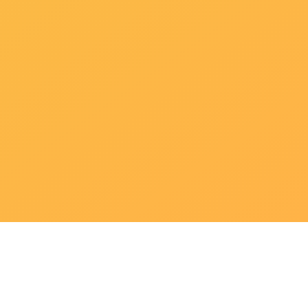
案例中心
豪利777官网
联系豪利777官网
生产设备
豪利777官网
检测设备
行业资讯
压汽车线
技术资讯
友情链接：