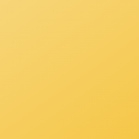
豪利777官网如何 进行电线电缆的外观检查？
2
豪利777官网如何 评估电线电缆的质量和性能？
3
豪利777官网低压汽车线故障排除：常见问题及解决方法
4
豪利777官网低压汽车线在电动汽车中的应用与挑战
5
豪利777官网低压汽车线的安全性和可靠性分析
6