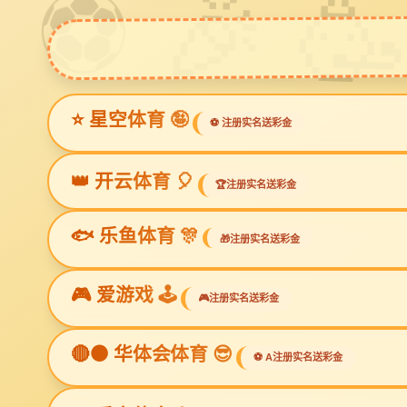
豪利777官网
专业提供柔性电
刚柔并济 · 轻松