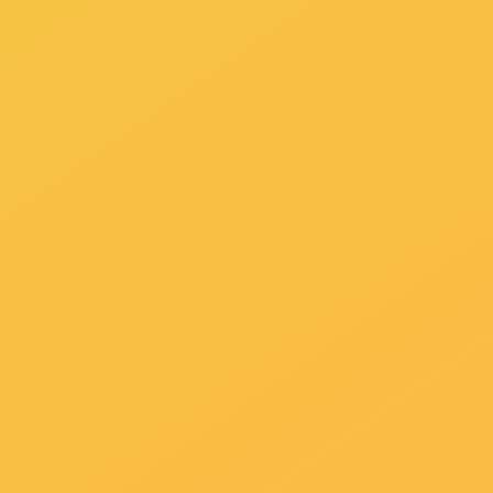
生产车间
生产车间