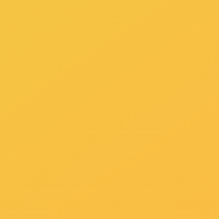
共有19条, 